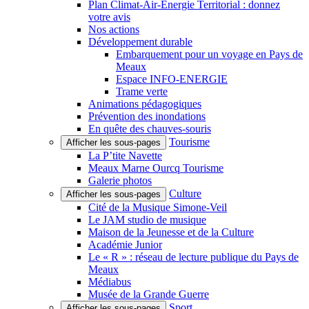
Plan Climat-Air-Énergie Territorial : donnez
votre avis
Nos actions
Développement durable
Embarquement pour un voyage en Pays de
Meaux
Espace INFO-ENERGIE
Trame verte
Animations pédagogiques
Prévention des inondations
En quête des chauves-souris
Tourisme
Afficher les sous-pages
La P’tite Navette
Meaux Marne Ourcq Tourisme
Galerie photos
Culture
Afficher les sous-pages
Cité de la Musique Simone-Veil
Le JAM studio de musique
Maison de la Jeunesse et de la Culture
Académie Junior
Le « R » : réseau de lecture publique du Pays de
Meaux
Médiabus
Musée de la Grande Guerre
Sport
Afficher les sous-pages