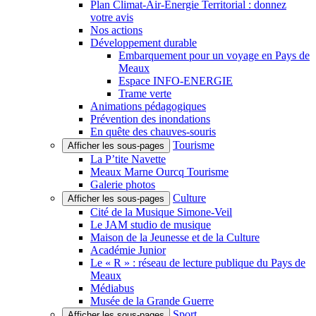
Plan Climat-Air-Énergie Territorial : donnez
votre avis
Nos actions
Développement durable
Embarquement pour un voyage en Pays de
Meaux
Espace INFO-ENERGIE
Trame verte
Animations pédagogiques
Prévention des inondations
En quête des chauves-souris
Tourisme
Afficher les sous-pages
La P’tite Navette
Meaux Marne Ourcq Tourisme
Galerie photos
Culture
Afficher les sous-pages
Cité de la Musique Simone-Veil
Le JAM studio de musique
Maison de la Jeunesse et de la Culture
Académie Junior
Le « R » : réseau de lecture publique du Pays de
Meaux
Médiabus
Musée de la Grande Guerre
Sport
Afficher les sous-pages