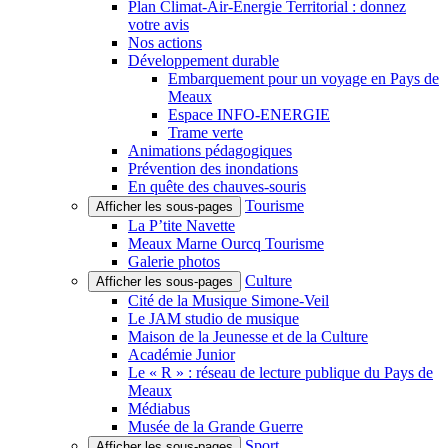
Plan Climat-Air-Énergie Territorial : donnez
votre avis
Nos actions
Développement durable
Embarquement pour un voyage en Pays de
Meaux
Espace INFO-ENERGIE
Trame verte
Animations pédagogiques
Prévention des inondations
En quête des chauves-souris
Tourisme
Afficher les sous-pages
La P’tite Navette
Meaux Marne Ourcq Tourisme
Galerie photos
Culture
Afficher les sous-pages
Cité de la Musique Simone-Veil
Le JAM studio de musique
Maison de la Jeunesse et de la Culture
Académie Junior
Le « R » : réseau de lecture publique du Pays de
Meaux
Médiabus
Musée de la Grande Guerre
Sport
Afficher les sous-pages