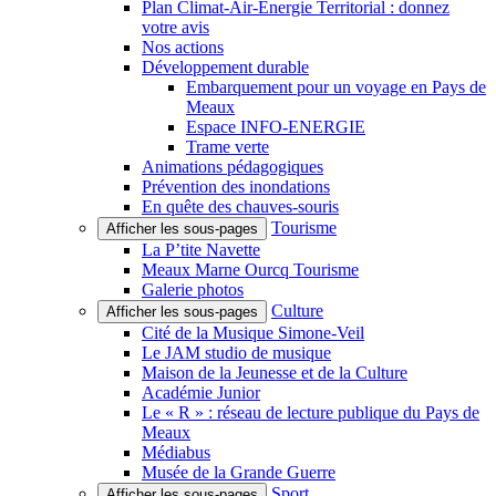
Plan Climat-Air-Énergie Territorial : donnez
votre avis
Nos actions
Développement durable
Embarquement pour un voyage en Pays de
Meaux
Espace INFO-ENERGIE
Trame verte
Animations pédagogiques
Prévention des inondations
En quête des chauves-souris
Tourisme
Afficher les sous-pages
La P’tite Navette
Meaux Marne Ourcq Tourisme
Galerie photos
Culture
Afficher les sous-pages
Cité de la Musique Simone-Veil
Le JAM studio de musique
Maison de la Jeunesse et de la Culture
Académie Junior
Le « R » : réseau de lecture publique du Pays de
Meaux
Médiabus
Musée de la Grande Guerre
Sport
Afficher les sous-pages