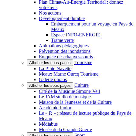
Plan Climat-Air-Énergie Territorial : donnez
votre avis
Nos actions
Développement durable
Embarquement pour un voyage en Pays de
Meaux
Espace INFO-ENERGIE
Trame verte
Animations pédagogiques
Prévention des inondations
En quête des chauves-souris
Tourisme
Afficher les sous-pages
La P’tite Navette
Meaux Marne Ourcq Tourisme
Galerie photos
Culture
Afficher les sous-pages
Cité de la Musique Simone-Veil
Le JAM studio de musique
Maison de la Jeunesse et de la Culture
Académie Junior
Le « R » : réseau de lecture publique du Pays de
Meaux
Médiabus
Musée de la Grande Guerre
Sport
Afficher les sous-pages