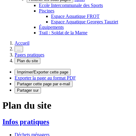
Ecole Intercommunale des Sports
Piscines
Espace Aquatique FROT
Espace Aquatique Georges Tauziet
Équipements
Trail : Soldat de la Marne
Accueil
...
Pages pratiques
Plan du site
Imprimer/Exporter cette page
Exporter la page au format PDF
Partager cette page par e-mail
Partager sur
Plan du site
Infos pratiques
Déchets ménagers