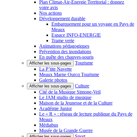
Plan Climat-Air-Énergie Territorial : donnez
votre avis
Nos actions
Développement durable
Embarquement pour un voyage en Pays de
Meaux
Espace INFO-ENERGIE
Trame verte
Animations pédagogiques
Prévention des inondations
En quête des chauves-souris
Tourisme
Afficher les sous-pages
La P’tite Navette
Meaux Marne Ourcq Tourisme
Galerie photos
Culture
Afficher les sous-pages
Cité de la Musique Simone-Veil
Le JAM studio de musique
Maison de la Jeunesse et de la Culture
Académie Junior
Le « R » : réseau de lecture publique du Pays de
Meaux
Médiabus
Musée de la Grande Guerre
Sport
Afficher les sous-pages