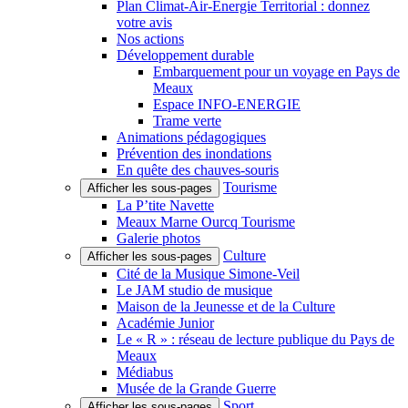
Plan Climat-Air-Énergie Territorial : donnez
votre avis
Nos actions
Développement durable
Embarquement pour un voyage en Pays de
Meaux
Espace INFO-ENERGIE
Trame verte
Animations pédagogiques
Prévention des inondations
En quête des chauves-souris
Tourisme
Afficher les sous-pages
La P’tite Navette
Meaux Marne Ourcq Tourisme
Galerie photos
Culture
Afficher les sous-pages
Cité de la Musique Simone-Veil
Le JAM studio de musique
Maison de la Jeunesse et de la Culture
Académie Junior
Le « R » : réseau de lecture publique du Pays de
Meaux
Médiabus
Musée de la Grande Guerre
Sport
Afficher les sous-pages