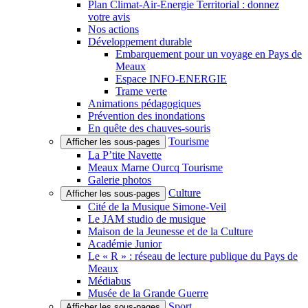
Plan Climat-Air-Énergie Territorial : donnez
votre avis
Nos actions
Développement durable
Embarquement pour un voyage en Pays de
Meaux
Espace INFO-ENERGIE
Trame verte
Animations pédagogiques
Prévention des inondations
En quête des chauves-souris
Tourisme
Afficher les sous-pages
La P’tite Navette
Meaux Marne Ourcq Tourisme
Galerie photos
Culture
Afficher les sous-pages
Cité de la Musique Simone-Veil
Le JAM studio de musique
Maison de la Jeunesse et de la Culture
Académie Junior
Le « R » : réseau de lecture publique du Pays de
Meaux
Médiabus
Musée de la Grande Guerre
Sport
Afficher les sous-pages