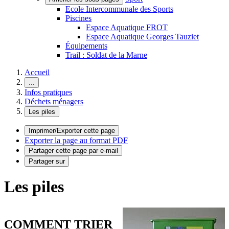
Ecole Intercommunale des Sports
Piscines
Espace Aquatique FROT
Espace Aquatique Georges Tauziet
Équipements
Trail : Soldat de la Marne
Accueil
...
Infos pratiques
Déchets ménagers
Les piles
Imprimer/Exporter cette page
Exporter la page au format PDF
Partager cette page par e-mail
Partager sur
Les piles
COMMENT TRIER