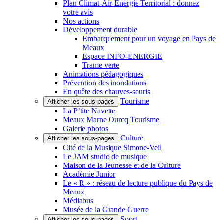
Plan Climat-Air-Énergie Territorial : donnez
votre avis
Nos actions
Développement durable
Embarquement pour un voyage en Pays de
Meaux
Espace INFO-ENERGIE
Trame verte
Animations pédagogiques
Prévention des inondations
En quête des chauves-souris
Tourisme
Afficher les sous-pages
La P’tite Navette
Meaux Marne Ourcq Tourisme
Galerie photos
Culture
Afficher les sous-pages
Cité de la Musique Simone-Veil
Le JAM studio de musique
Maison de la Jeunesse et de la Culture
Académie Junior
Le « R » : réseau de lecture publique du Pays de
Meaux
Médiabus
Musée de la Grande Guerre
Sport
Afficher les sous-pages