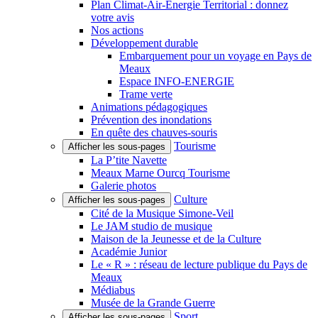
Plan Climat-Air-Énergie Territorial : donnez
votre avis
Nos actions
Développement durable
Embarquement pour un voyage en Pays de
Meaux
Espace INFO-ENERGIE
Trame verte
Animations pédagogiques
Prévention des inondations
En quête des chauves-souris
Tourisme
Afficher les sous-pages
La P’tite Navette
Meaux Marne Ourcq Tourisme
Galerie photos
Culture
Afficher les sous-pages
Cité de la Musique Simone-Veil
Le JAM studio de musique
Maison de la Jeunesse et de la Culture
Académie Junior
Le « R » : réseau de lecture publique du Pays de
Meaux
Médiabus
Musée de la Grande Guerre
Sport
Afficher les sous-pages