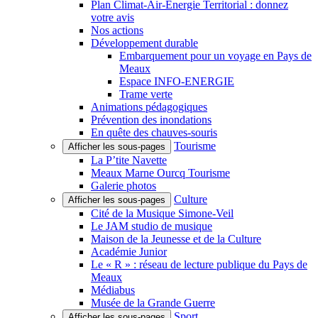
Plan Climat-Air-Énergie Territorial : donnez
votre avis
Nos actions
Développement durable
Embarquement pour un voyage en Pays de
Meaux
Espace INFO-ENERGIE
Trame verte
Animations pédagogiques
Prévention des inondations
En quête des chauves-souris
Tourisme
Afficher les sous-pages
La P’tite Navette
Meaux Marne Ourcq Tourisme
Galerie photos
Culture
Afficher les sous-pages
Cité de la Musique Simone-Veil
Le JAM studio de musique
Maison de la Jeunesse et de la Culture
Académie Junior
Le « R » : réseau de lecture publique du Pays de
Meaux
Médiabus
Musée de la Grande Guerre
Sport
Afficher les sous-pages