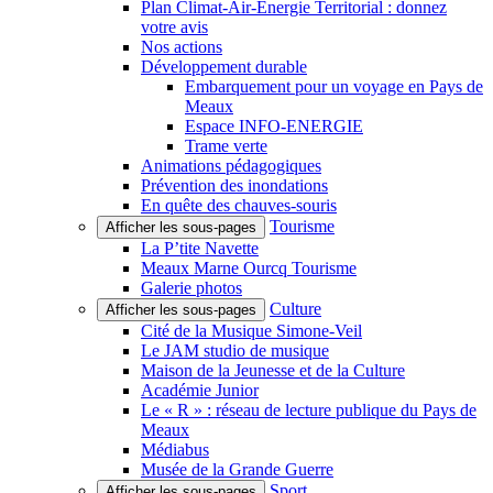
Plan Climat-Air-Énergie Territorial : donnez
votre avis
Nos actions
Développement durable
Embarquement pour un voyage en Pays de
Meaux
Espace INFO-ENERGIE
Trame verte
Animations pédagogiques
Prévention des inondations
En quête des chauves-souris
Tourisme
Afficher les sous-pages
La P’tite Navette
Meaux Marne Ourcq Tourisme
Galerie photos
Culture
Afficher les sous-pages
Cité de la Musique Simone-Veil
Le JAM studio de musique
Maison de la Jeunesse et de la Culture
Académie Junior
Le « R » : réseau de lecture publique du Pays de
Meaux
Médiabus
Musée de la Grande Guerre
Sport
Afficher les sous-pages