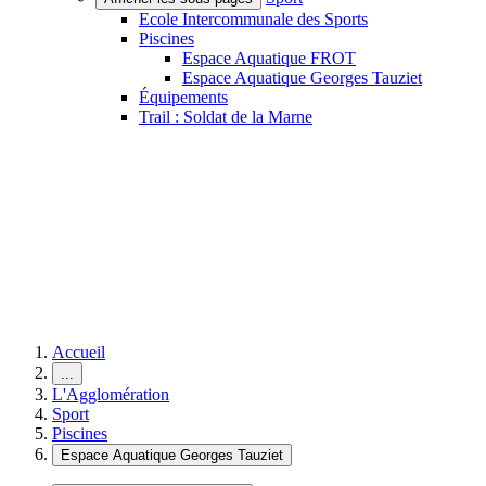
Ecole Intercommunale des Sports
Piscines
Espace Aquatique FROT
Espace Aquatique Georges Tauziet
Équipements
Trail : Soldat de la Marne
Accueil
...
L'Agglomération
Sport
Piscines
Espace Aquatique Georges Tauziet