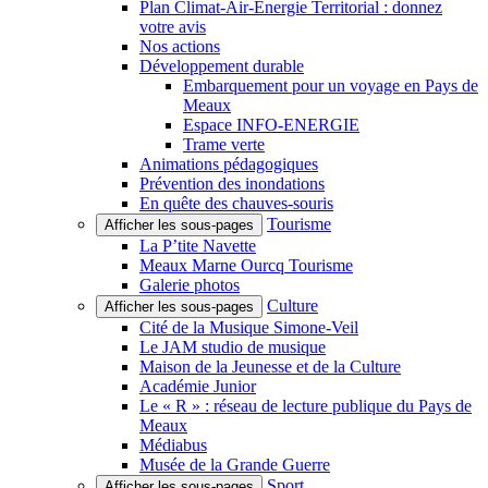
Plan Climat-Air-Énergie Territorial : donnez
votre avis
Nos actions
Développement durable
Embarquement pour un voyage en Pays de
Meaux
Espace INFO-ENERGIE
Trame verte
Animations pédagogiques
Prévention des inondations
En quête des chauves-souris
Tourisme
Afficher les sous-pages
La P’tite Navette
Meaux Marne Ourcq Tourisme
Galerie photos
Culture
Afficher les sous-pages
Cité de la Musique Simone-Veil
Le JAM studio de musique
Maison de la Jeunesse et de la Culture
Académie Junior
Le « R » : réseau de lecture publique du Pays de
Meaux
Médiabus
Musée de la Grande Guerre
Sport
Afficher les sous-pages