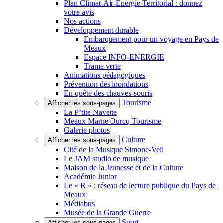
Plan Climat-Air-Énergie Territorial : donnez
votre avis
Nos actions
Développement durable
Embarquement pour un voyage en Pays de
Meaux
Espace INFO-ENERGIE
Trame verte
Animations pédagogiques
Prévention des inondations
En quête des chauves-souris
Tourisme
Afficher les sous-pages
La P’tite Navette
Meaux Marne Ourcq Tourisme
Galerie photos
Culture
Afficher les sous-pages
Cité de la Musique Simone-Veil
Le JAM studio de musique
Maison de la Jeunesse et de la Culture
Académie Junior
Le « R » : réseau de lecture publique du Pays de
Meaux
Médiabus
Musée de la Grande Guerre
Sport
Afficher les sous-pages