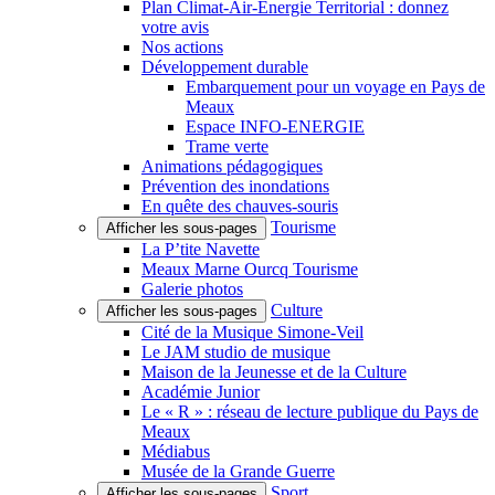
Plan Climat-Air-Énergie Territorial : donnez
votre avis
Nos actions
Développement durable
Embarquement pour un voyage en Pays de
Meaux
Espace INFO-ENERGIE
Trame verte
Animations pédagogiques
Prévention des inondations
En quête des chauves-souris
Tourisme
Afficher les sous-pages
La P’tite Navette
Meaux Marne Ourcq Tourisme
Galerie photos
Culture
Afficher les sous-pages
Cité de la Musique Simone-Veil
Le JAM studio de musique
Maison de la Jeunesse et de la Culture
Académie Junior
Le « R » : réseau de lecture publique du Pays de
Meaux
Médiabus
Musée de la Grande Guerre
Sport
Afficher les sous-pages