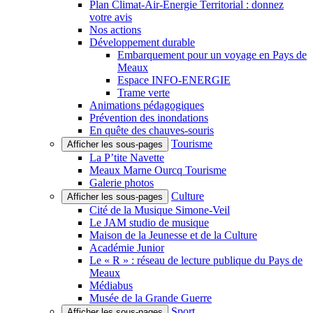
Plan Climat-Air-Énergie Territorial : donnez
votre avis
Nos actions
Développement durable
Embarquement pour un voyage en Pays de
Meaux
Espace INFO-ENERGIE
Trame verte
Animations pédagogiques
Prévention des inondations
En quête des chauves-souris
Tourisme
Afficher les sous-pages
La P’tite Navette
Meaux Marne Ourcq Tourisme
Galerie photos
Culture
Afficher les sous-pages
Cité de la Musique Simone-Veil
Le JAM studio de musique
Maison de la Jeunesse et de la Culture
Académie Junior
Le « R » : réseau de lecture publique du Pays de
Meaux
Médiabus
Musée de la Grande Guerre
Sport
Afficher les sous-pages