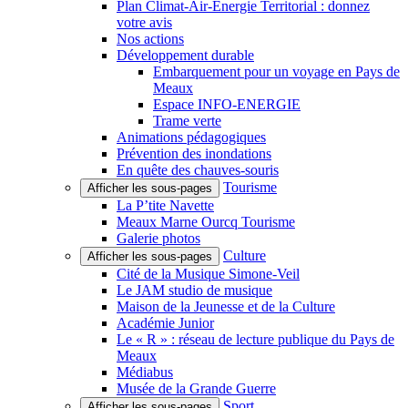
Plan Climat-Air-Énergie Territorial : donnez
votre avis
Nos actions
Développement durable
Embarquement pour un voyage en Pays de
Meaux
Espace INFO-ENERGIE
Trame verte
Animations pédagogiques
Prévention des inondations
En quête des chauves-souris
Tourisme
Afficher les sous-pages
La P’tite Navette
Meaux Marne Ourcq Tourisme
Galerie photos
Culture
Afficher les sous-pages
Cité de la Musique Simone-Veil
Le JAM studio de musique
Maison de la Jeunesse et de la Culture
Académie Junior
Le « R » : réseau de lecture publique du Pays de
Meaux
Médiabus
Musée de la Grande Guerre
Sport
Afficher les sous-pages