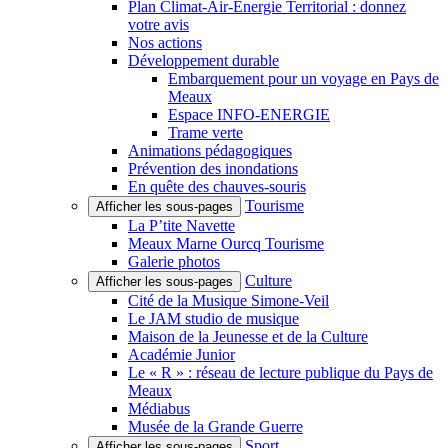
Plan Climat-Air-Énergie Territorial : donnez
votre avis
Nos actions
Développement durable
Embarquement pour un voyage en Pays de
Meaux
Espace INFO-ENERGIE
Trame verte
Animations pédagogiques
Prévention des inondations
En quête des chauves-souris
Tourisme
Afficher les sous-pages
La P’tite Navette
Meaux Marne Ourcq Tourisme
Galerie photos
Culture
Afficher les sous-pages
Cité de la Musique Simone-Veil
Le JAM studio de musique
Maison de la Jeunesse et de la Culture
Académie Junior
Le « R » : réseau de lecture publique du Pays de
Meaux
Médiabus
Musée de la Grande Guerre
Sport
Afficher les sous-pages