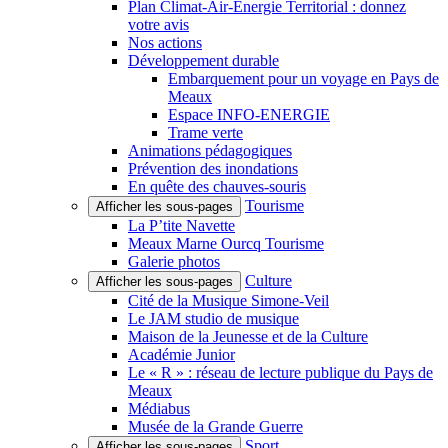
Plan Climat-Air-Énergie Territorial : donnez
votre avis
Nos actions
Développement durable
Embarquement pour un voyage en Pays de
Meaux
Espace INFO-ENERGIE
Trame verte
Animations pédagogiques
Prévention des inondations
En quête des chauves-souris
Tourisme
Afficher les sous-pages
La P’tite Navette
Meaux Marne Ourcq Tourisme
Galerie photos
Culture
Afficher les sous-pages
Cité de la Musique Simone-Veil
Le JAM studio de musique
Maison de la Jeunesse et de la Culture
Académie Junior
Le « R » : réseau de lecture publique du Pays de
Meaux
Médiabus
Musée de la Grande Guerre
Sport
Afficher les sous-pages