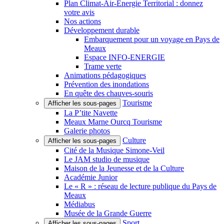
Plan Climat-Air-Énergie Territorial : donnez
votre avis
Nos actions
Développement durable
Embarquement pour un voyage en Pays de
Meaux
Espace INFO-ENERGIE
Trame verte
Animations pédagogiques
Prévention des inondations
En quête des chauves-souris
Tourisme
Afficher les sous-pages
La P’tite Navette
Meaux Marne Ourcq Tourisme
Galerie photos
Culture
Afficher les sous-pages
Cité de la Musique Simone-Veil
Le JAM studio de musique
Maison de la Jeunesse et de la Culture
Académie Junior
Le « R » : réseau de lecture publique du Pays de
Meaux
Médiabus
Musée de la Grande Guerre
Sport
Afficher les sous-pages