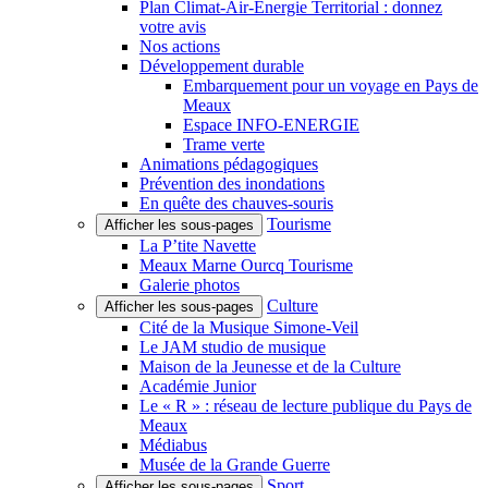
Plan Climat-Air-Énergie Territorial : donnez
votre avis
Nos actions
Développement durable
Embarquement pour un voyage en Pays de
Meaux
Espace INFO-ENERGIE
Trame verte
Animations pédagogiques
Prévention des inondations
En quête des chauves-souris
Tourisme
Afficher les sous-pages
La P’tite Navette
Meaux Marne Ourcq Tourisme
Galerie photos
Culture
Afficher les sous-pages
Cité de la Musique Simone-Veil
Le JAM studio de musique
Maison de la Jeunesse et de la Culture
Académie Junior
Le « R » : réseau de lecture publique du Pays de
Meaux
Médiabus
Musée de la Grande Guerre
Sport
Afficher les sous-pages