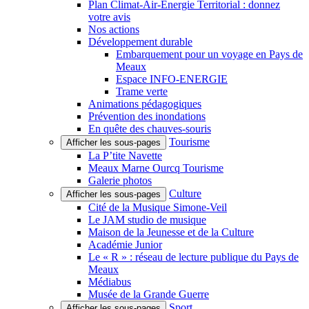
Plan Climat-Air-Énergie Territorial : donnez
votre avis
Nos actions
Développement durable
Embarquement pour un voyage en Pays de
Meaux
Espace INFO-ENERGIE
Trame verte
Animations pédagogiques
Prévention des inondations
En quête des chauves-souris
Tourisme
Afficher les sous-pages
La P’tite Navette
Meaux Marne Ourcq Tourisme
Galerie photos
Culture
Afficher les sous-pages
Cité de la Musique Simone-Veil
Le JAM studio de musique
Maison de la Jeunesse et de la Culture
Académie Junior
Le « R » : réseau de lecture publique du Pays de
Meaux
Médiabus
Musée de la Grande Guerre
Sport
Afficher les sous-pages