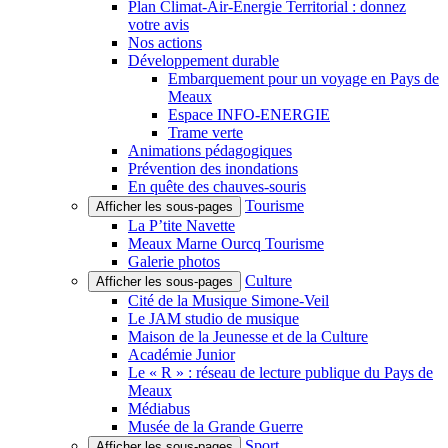
Plan Climat-Air-Énergie Territorial : donnez
votre avis
Nos actions
Développement durable
Embarquement pour un voyage en Pays de
Meaux
Espace INFO-ENERGIE
Trame verte
Animations pédagogiques
Prévention des inondations
En quête des chauves-souris
Tourisme
Afficher les sous-pages
La P’tite Navette
Meaux Marne Ourcq Tourisme
Galerie photos
Culture
Afficher les sous-pages
Cité de la Musique Simone-Veil
Le JAM studio de musique
Maison de la Jeunesse et de la Culture
Académie Junior
Le « R » : réseau de lecture publique du Pays de
Meaux
Médiabus
Musée de la Grande Guerre
Sport
Afficher les sous-pages