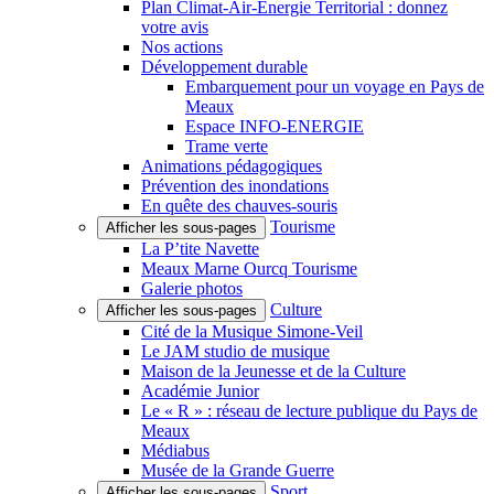
Plan Climat-Air-Énergie Territorial : donnez
votre avis
Nos actions
Développement durable
Embarquement pour un voyage en Pays de
Meaux
Espace INFO-ENERGIE
Trame verte
Animations pédagogiques
Prévention des inondations
En quête des chauves-souris
Tourisme
Afficher les sous-pages
La P’tite Navette
Meaux Marne Ourcq Tourisme
Galerie photos
Culture
Afficher les sous-pages
Cité de la Musique Simone-Veil
Le JAM studio de musique
Maison de la Jeunesse et de la Culture
Académie Junior
Le « R » : réseau de lecture publique du Pays de
Meaux
Médiabus
Musée de la Grande Guerre
Sport
Afficher les sous-pages