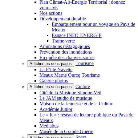
Plan Climat-Air-Énergie Territorial : donnez
votre avis
Nos actions
Développement durable
Embarquement pour un voyage en Pays de
Meaux
Espace INFO-ENERGIE
Trame verte
Animations pédagogiques
Prévention des inondations
En quête des chauves-souris
Tourisme
Afficher les sous-pages
La P’tite Navette
Meaux Marne Ourcq Tourisme
Galerie photos
Culture
Afficher les sous-pages
Cité de la Musique Simone-Veil
Le JAM studio de musique
Maison de la Jeunesse et de la Culture
Académie Junior
Le « R » : réseau de lecture publique du Pays de
Meaux
Médiabus
Musée de la Grande Guerre
Sport
Afficher les sous-pages