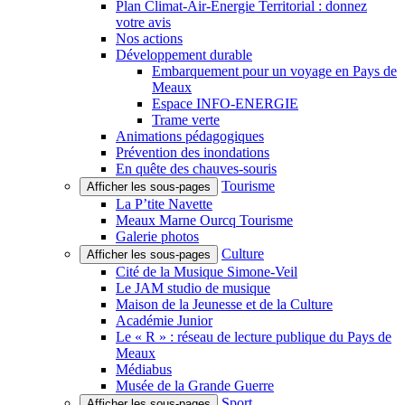
Plan Climat-Air-Énergie Territorial : donnez
votre avis
Nos actions
Développement durable
Embarquement pour un voyage en Pays de
Meaux
Espace INFO-ENERGIE
Trame verte
Animations pédagogiques
Prévention des inondations
En quête des chauves-souris
Tourisme
Afficher les sous-pages
La P’tite Navette
Meaux Marne Ourcq Tourisme
Galerie photos
Culture
Afficher les sous-pages
Cité de la Musique Simone-Veil
Le JAM studio de musique
Maison de la Jeunesse et de la Culture
Académie Junior
Le « R » : réseau de lecture publique du Pays de
Meaux
Médiabus
Musée de la Grande Guerre
Sport
Afficher les sous-pages