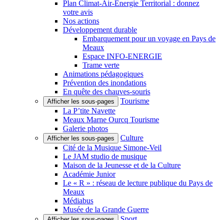
Plan Climat-Air-Énergie Territorial : donnez
votre avis
Nos actions
Développement durable
Embarquement pour un voyage en Pays de
Meaux
Espace INFO-ENERGIE
Trame verte
Animations pédagogiques
Prévention des inondations
En quête des chauves-souris
Tourisme
Afficher les sous-pages
La P’tite Navette
Meaux Marne Ourcq Tourisme
Galerie photos
Culture
Afficher les sous-pages
Cité de la Musique Simone-Veil
Le JAM studio de musique
Maison de la Jeunesse et de la Culture
Académie Junior
Le « R » : réseau de lecture publique du Pays de
Meaux
Médiabus
Musée de la Grande Guerre
Sport
Afficher les sous-pages