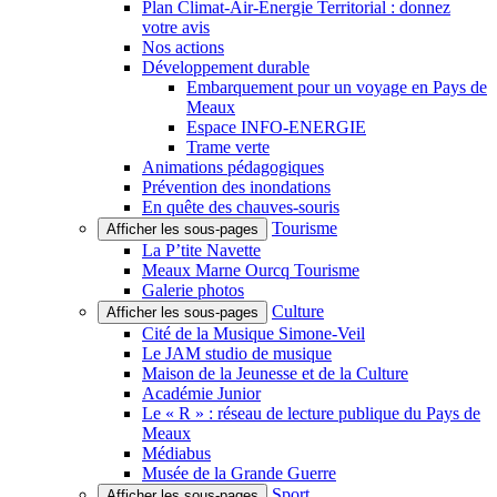
Plan Climat-Air-Énergie Territorial : donnez
votre avis
Nos actions
Développement durable
Embarquement pour un voyage en Pays de
Meaux
Espace INFO-ENERGIE
Trame verte
Animations pédagogiques
Prévention des inondations
En quête des chauves-souris
Tourisme
Afficher les sous-pages
La P’tite Navette
Meaux Marne Ourcq Tourisme
Galerie photos
Culture
Afficher les sous-pages
Cité de la Musique Simone-Veil
Le JAM studio de musique
Maison de la Jeunesse et de la Culture
Académie Junior
Le « R » : réseau de lecture publique du Pays de
Meaux
Médiabus
Musée de la Grande Guerre
Sport
Afficher les sous-pages