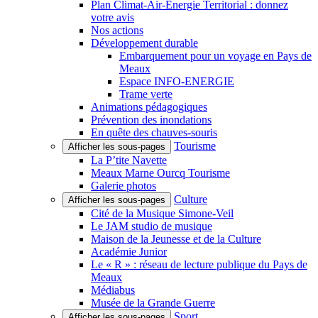
Plan Climat-Air-Énergie Territorial : donnez
votre avis
Nos actions
Développement durable
Embarquement pour un voyage en Pays de
Meaux
Espace INFO-ENERGIE
Trame verte
Animations pédagogiques
Prévention des inondations
En quête des chauves-souris
Tourisme
Afficher les sous-pages
La P’tite Navette
Meaux Marne Ourcq Tourisme
Galerie photos
Culture
Afficher les sous-pages
Cité de la Musique Simone-Veil
Le JAM studio de musique
Maison de la Jeunesse et de la Culture
Académie Junior
Le « R » : réseau de lecture publique du Pays de
Meaux
Médiabus
Musée de la Grande Guerre
Sport
Afficher les sous-pages