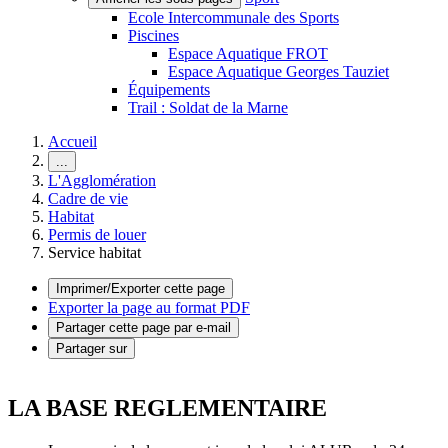
Ecole Intercommunale des Sports
Piscines
Espace Aquatique FROT
Espace Aquatique Georges Tauziet
Équipements
Trail : Soldat de la Marne
Accueil
...
L'Agglomération
Cadre de vie
Habitat
Permis de louer
Service habitat
Imprimer/Exporter cette page
Exporter la page au format PDF
Partager cette page par e-mail
Partager sur
LA BASE REGLEMENTAIRE