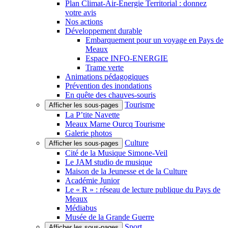
Plan Climat-Air-Énergie Territorial : donnez
votre avis
Nos actions
Développement durable
Embarquement pour un voyage en Pays de
Meaux
Espace INFO-ENERGIE
Trame verte
Animations pédagogiques
Prévention des inondations
En quête des chauves-souris
Tourisme
Afficher les sous-pages
La P’tite Navette
Meaux Marne Ourcq Tourisme
Galerie photos
Culture
Afficher les sous-pages
Cité de la Musique Simone-Veil
Le JAM studio de musique
Maison de la Jeunesse et de la Culture
Académie Junior
Le « R » : réseau de lecture publique du Pays de
Meaux
Médiabus
Musée de la Grande Guerre
Sport
Afficher les sous-pages